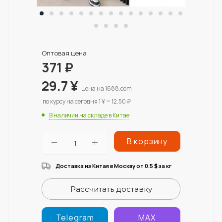
Оптовая цена
371
₽
29.7
¥
цена на 1688.com
по курсу на сегодня 1 ¥ = 12.50 ₽
В наличии на складе в Китае
В корзину
Доставка из Китая в Москву от 0.5
за кг
$
Рассчитать доставку
Telegram
MAX