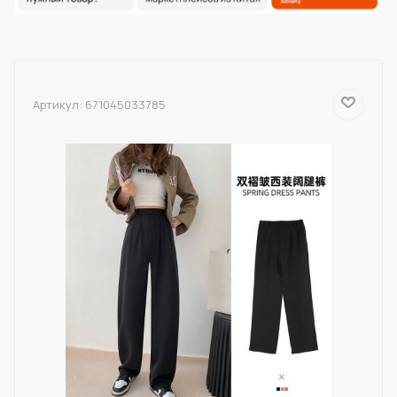
Артикул:
671045033785