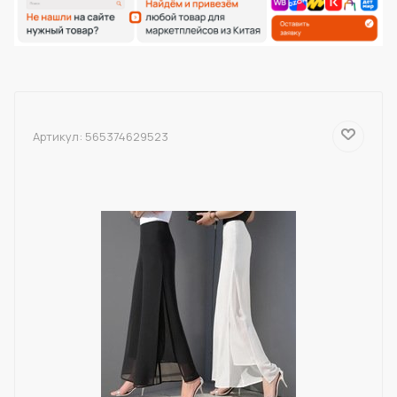
Артикул:
565374629523