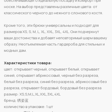
обеспечивающего идеальную посадку и комфорт при
носке. На выбор представлены различные цвета: от
классического черного до нежного слонового костя.
Кроме того, эти брюки универсальны и подходят для
размеров XS, S, M, L, XL, XXL, 3XL, 4XL. Они подчеркнут
ваши достоинства и добавят неповторимый шарм вашему
образу. Неотъемлемая часть гардероба для стильных и
модных дам.
Характеристики товара:
цвет: открывает черный, открывает белый, открывает
синий, открывает абрикосовый, черный без разреза,
белый без разреза, синий без разреза, абрикосовый без
разреза, открывает бордовый, бордовый без разреза
размер: XS,S,M,L,XL,XXL,3XL,4XL
бренд: 绣姿蓝
количество в упаковке: 1 шт