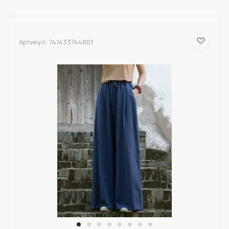
Артикул:
741433744801