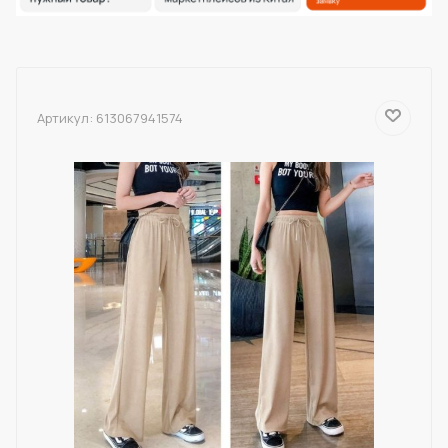
Артикул:
613067941574