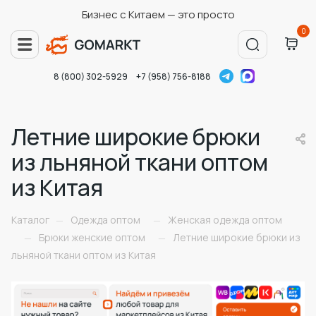
Бизнес с Китаем — это просто
0
8 (800) 302-5929
+7 (958) 756-8188
Летние широкие брюки
из льняной ткани оптом
из Китая
Каталог
Одежда оптом
Женская одежда оптом
—
—
Брюки женские оптом
Летние широкие брюки из
—
—
льняной ткани оптом из Китая