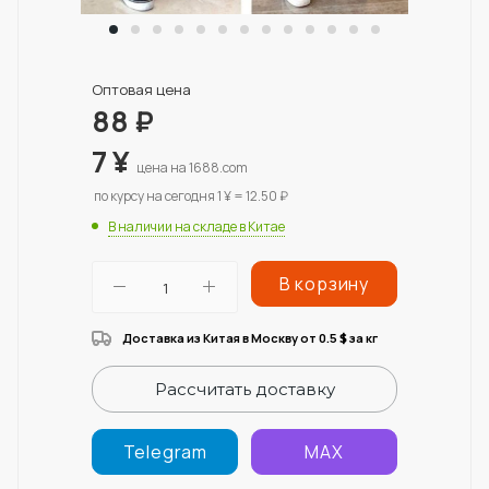
Оптовая цена
88
₽
7
¥
цена на 1688.com
по курсу на сегодня 1 ¥ = 12.50 ₽
В наличии на складе в Китае
В корзину
Доставка из Китая в Москву от 0.5
за кг
$
Рассчитать доставку
Telegram
MAX