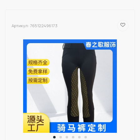
Артикул:
765122496173