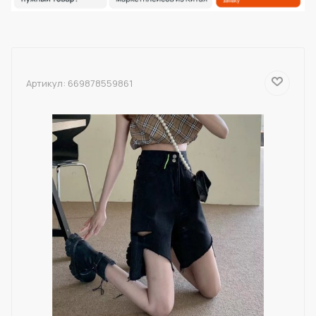
Артикул:
669878559861