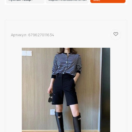
Артикул:
679627011634