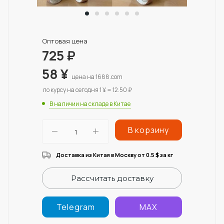
Оптовая цена
725
₽
58
¥
цена на 1688.com
по курсу на сегодня 1 ¥ = 12.50 ₽
В наличии на складе в Китае
В корзину
Доставка из Китая в Москву от 0.5
за кг
$
Рассчитать доставку
Telegram
MAX