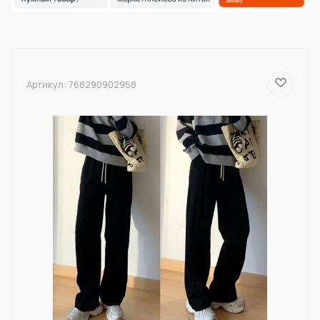
Артикул:
768290902958