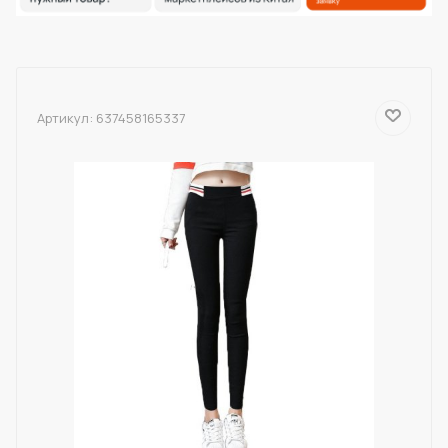
Артикул:
637458165337