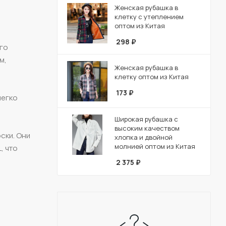
Женская рубашка в
клетку с утеплением
оптом из Китая
298
₽
ого
м,
Женская рубашка в
клетку оптом из Китая
173
₽
легко
Широкая рубашка с
высоким качеством
ски. Они
хлопка и двойной
молнией оптом из Китая
, что
2 375
₽