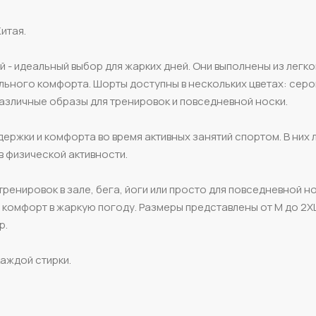
итая.
 - идеальный выбор для жарких дней. Они выполнены из легк
льного комфорта. Шорты доступны в нескольких цветах: серо
азличные образы для тренировок и повседневной носки.
ржки и комфорта во время активных занятий спортом. В них 
в физической активности.
ренировок в зале, бега, йоги или просто для повседневной но
 комфорт в жаркую погоду. Размеры представлены от M до 2XL
р.
аждой стирки.