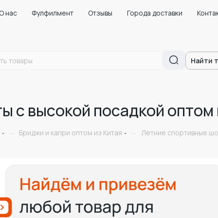
О нас
Фулфилмент
Отзывы
Города доставки
Конта
Найти 
ы с высокой посадкой оптом 
Бриджи и капри оптом из Китая
Летние спортивные шо
—
—