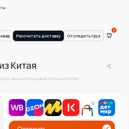
кты
0
товар
Рассчитать доставку
Отследить груз
из Китая
рты с высокой посадкой оптом из Китая