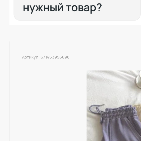
Артикул:
671453956698