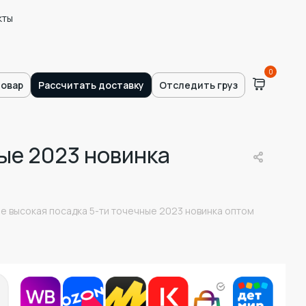
кты
0
товар
Рассчитать доставку
Отследить груз
ые 2023 новинка
е высокая посадка 5-ти точечные 2023 новинка оптом