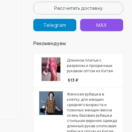
Рассчитать доставку
Telegram
MAX
Рекомендуем
Длинное платье с
разрезом и прозрачным
рукавом оптом из Китая
613
₽
Женская рубашка в
клетку для женщин
среднего возраста и
пожилых женщин весна
осень базовая рубашка
стильная верхняя одежда
длинный рукав хлопковая
рубашка оптом из Китая