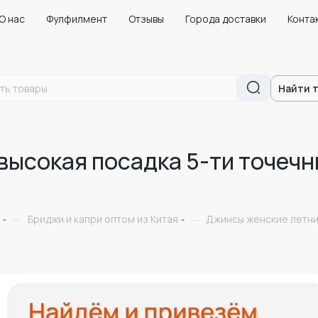
О нас
Фулфилмент
Отзывы
Города доставки
Конта
Найти 
высокая посадка 5-ти точечн
Бриджи и капри оптом из Китая
Джинсы женские летни
—
—