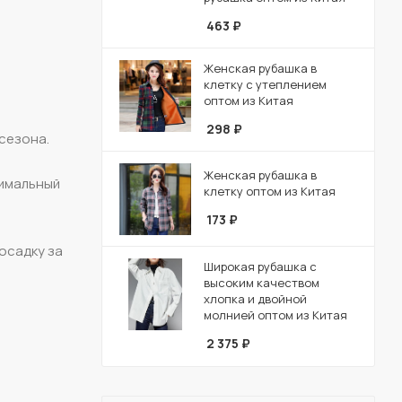
463
₽
Женская рубашка в
клетку с утеплением
оптом из Китая
298
₽
 сезона.
Женская рубашка в
тимальный
клетку оптом из Китая
173
₽
осадку за
Широкая рубашка с
высоким качеством
хлопка и двойной
молнией оптом из Китая
2 375
₽