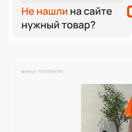
Артикул:
712117249733