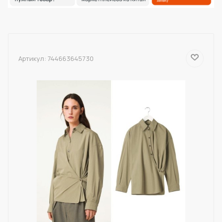
Артикул:
744663645730