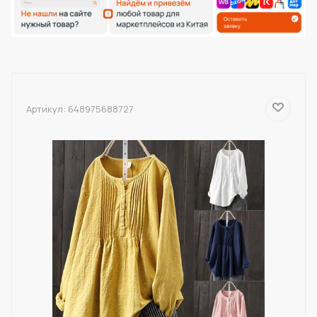
Артикул:
648975688727