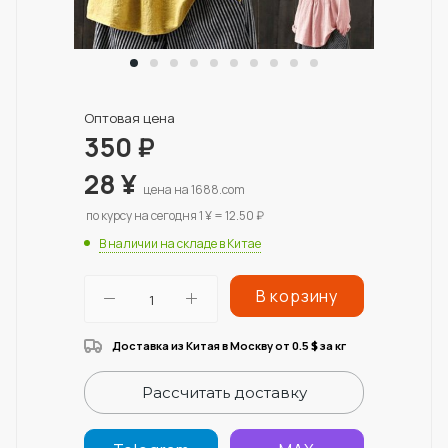
Оптовая цена
350
₽
28
¥
цена на 1688.com
по курсу на сегодня 1 ¥ = 12.50 ₽
В наличии на складе в Китае
В корзину
Доставка из Китая в Москву от 0.5
за кг
$
Рассчитать доставку