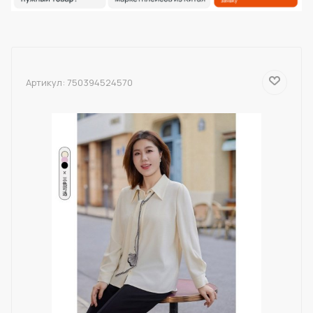
Артикул:
750394524570