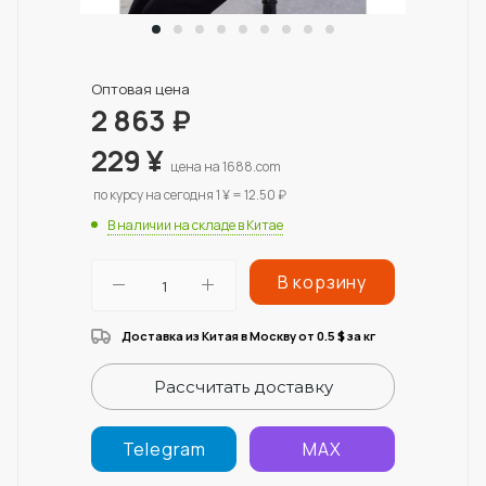
Оптовая цена
2 863
₽
229
¥
цена на 1688.com
по курсу на сегодня 1 ¥ = 12.50 ₽
В наличии на складе в Китае
В корзину
Доставка из Китая в Москву от 0.5
за кг
$
Рассчитать доставку
Telegram
MAX