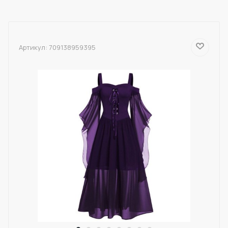
Артикул:
709138959395