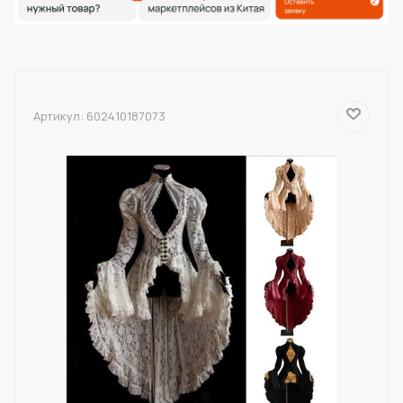
Артикул:
602410187073