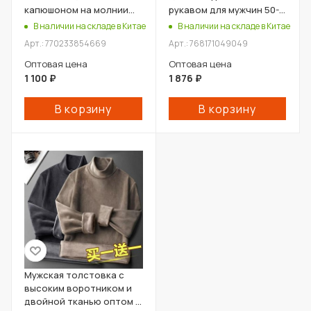
капюшоном на молнии
рукавом для мужчин 50-60
оптом из Китая
лет оптом из Китая
В наличии на складе в Китае
В наличии на складе в Китае
Арт.: 770233854669
Арт.: 768171049049
Оптовая цена
Оптовая цена
1 100
₽
1 876
₽
В корзину
В корзину
Мужская толстовка с
высоким воротником и
двойной тканью оптом из