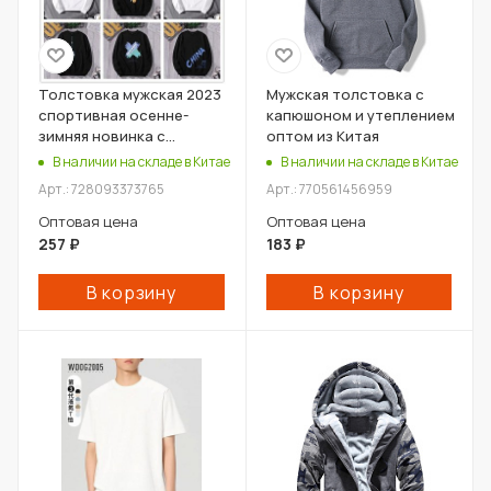
Толстовка мужская 2023
Мужская толстовка с
спортивная осенне-
капюшоном и утеплением
зимняя новинка с
оптом из Китая
принтом оптом из Китая
В наличии на складе в Китае
В наличии на складе в Китае
Арт.: 728093373765
Арт.: 770561456959
Оптовая цена
Оптовая цена
257
₽
183
₽
В корзину
В корзину