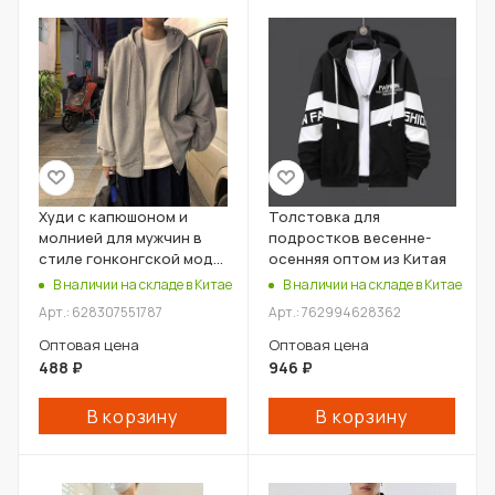
Худи с капюшоном и
Толстовка для
молнией для мужчин в
подростков весенне-
стиле гонконгской моды
осенняя оптом из Китая
оптом из Китая
В наличии на складе в Китае
В наличии на складе в Китае
Арт.: 628307551787
Арт.: 762994628362
Оптовая цена
Оптовая цена
488
₽
946
₽
В корзину
В корзину