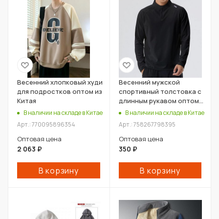
Весенний хлопковый худи
Весенний мужской
для подростков оптом из
спортивный толстовка с
Китая
длинным рукавом оптом
из Китая
В наличии на складе в Китае
В наличии на складе в Китае
Арт.: 770095896354
Арт.: 758267798395
Оптовая цена
Оптовая цена
2 063
₽
350
₽
В корзину
В корзину