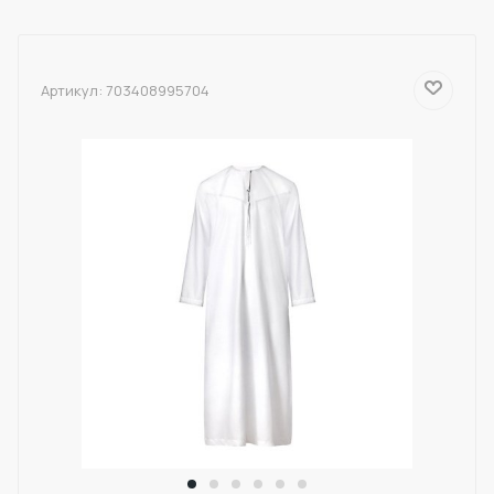
Артикул:
703408995704