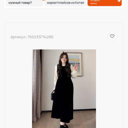
Артикул:
755233714285