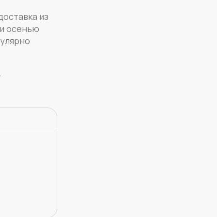
доставка из
 и осенью
гулярно
т