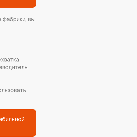
 фабрики, вы
ехватка
изводитель
ользовать
табильной