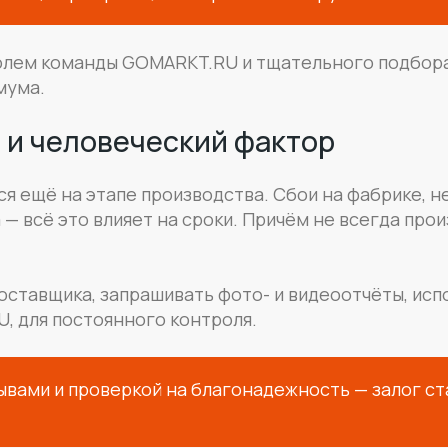
тролем команды GOMARKT.RU и тщательного подбора
мума.
 и человеческий фактор
ся ещё на этапе производства. Сбои на фабрике, н
 — всё это влияет на сроки. Причём не всегда про
оставщика, запрашивать фото- и видеоотчёты, исп
U, для постоянного контроля.
ывами и проверкой на благонадежность — залог с