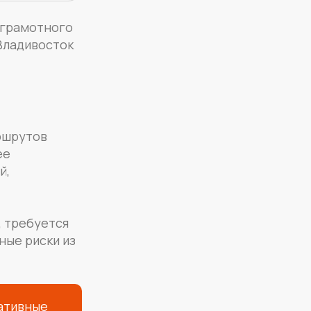
 грамотного
Владивосток
аршрутов
ее
й,
, требуется
ные риски из
ативные