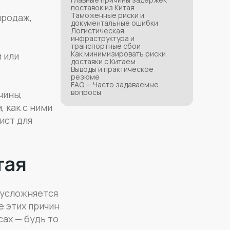
поставок из Китая
Таможенные риски и
продаж,
документальные ошибки
Логистическая
инфраструктура и
транспортные сбои
Как минимизировать риски
 или
доставки с Китаем
Выводы и практическое
резюме
FAQ — Часто задаваемые
вопросы
чины,
, как с ними
ист для
тая
а усложняется
 этих причин
сах — будь то