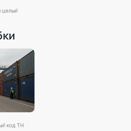
н целый
бки
ый код ТН