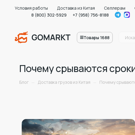
Условия работы
Доставка из Китая
Селлерам
8 (800) 302-5929
+7 (958) 756-8188
Товары 1688
Почему срываются сроки 
Блог
Доставка грузов из Китая
Почему срываются
—
—