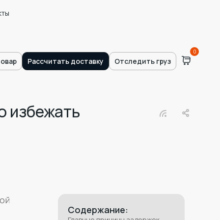
кты
0
товар
Рассчитать доставку
Отследить груз
о избежать
рой
Содержание:
Главные причины задержек