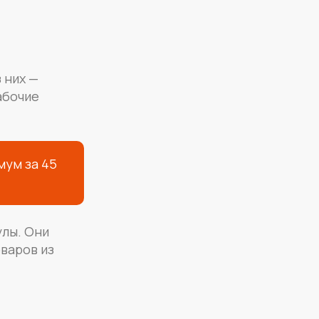
 них —
абочие
мум за 45
улы. Они
оваров из