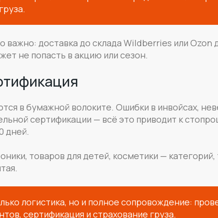
груза.
 важно: доставка до склада Wildberries или Ozon
жет не попасть в акцию или сезон.
ертификация
ются в бумажной волоките. Ошибки в инвойсах, не
ельной сертификации — всё это приводит к стопр
0 дней.
оники, товаров для детей, косметики — категорий
тая.
лько логистика, но и полное сопровождение: пров
нтов, сертификация и страхование груза.