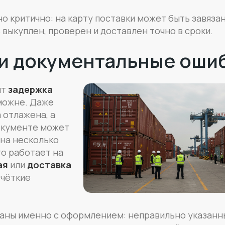
о критично: на карту поставки может быть завяза
 выкуплен, проверен и доставлен точно в сроки.
и документальные оши
ит
задержка
можне. Даже
 отлажена, а
окументе может
 на несколько
то работает на
ая
или
доставка
 чёткие
заны именно с оформлением: неправильно указанн