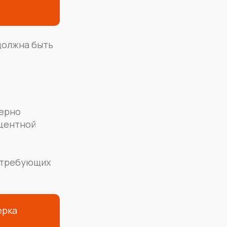
 должна быть
верно
оцентной
, требующих
ерка