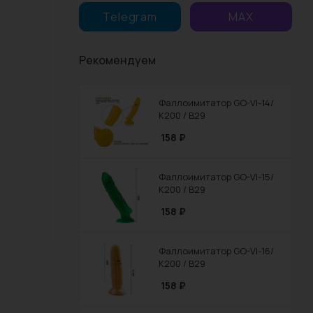
Telegram
MAX
Рекомендуем
Фаллоимитатор GO-VI-14/
К200 / В29
158
₽
Фаллоимитатор GO-VI-15/
К200 / В29
158
₽
Фаллоимитатор GO-VI-16/
К200 / В29
158
₽