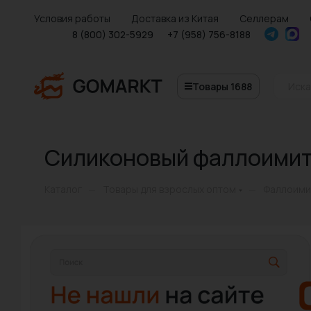
Условия работы
Доставка из Китая
Селлерам
8 (800) 302-5929
+7 (958) 756-8188
Товары 1688
Силиконовый фаллоимит
Каталог
Товары для взрослых оптом
Фаллоими
—
—