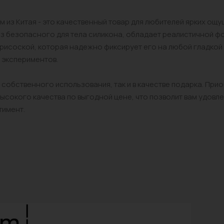
из Китая - это качественный товар для любителей ярких ощу
з безопасного для тела силикона, обладает реалистичной ф
присоской, которая надежно фиксирует его на любой гладкой
 экспериментов.
 собственного использования, так и в качестве подарка. При
высокого качества по выгодной цене, что позволит вам удовл
тимент.