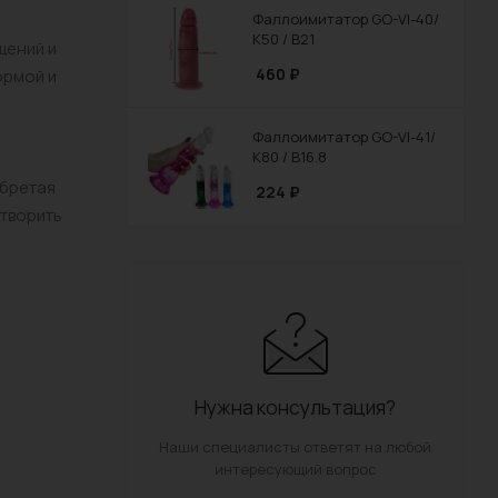
Фаллоимитатор GO-VI-40/
К50 / В21
щений и
460
₽
ормой и
Фаллоимитатор GO-VI-41/
К80 / В16.8
обретая
224
₽
етворить
Нужна консультация?
Наши специалисты ответят на любой
интересующий вопрос