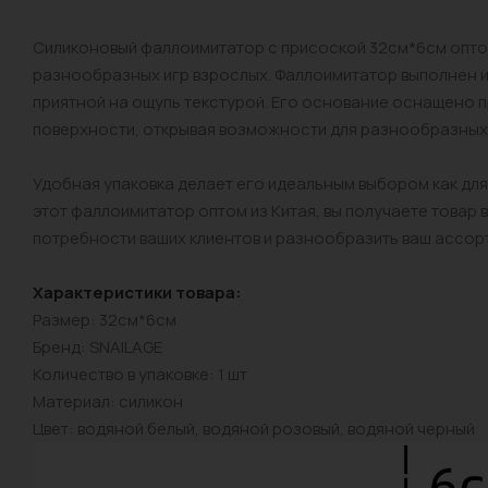
Силиконовый фаллоимитатор с присоской 32см*6см оптом 
разнообразных игр взрослых. Фаллоимитатор выполнен и
приятной на ощупь текстурой. Его основание оснащено 
поверхности, открывая возможности для разнообразных
Удобная упаковка делает его идеальным выбором как для
этот фаллоимитатор оптом из Китая, вы получаете товар 
потребности ваших клиентов и разнообразить ваш ассор
Характеристики товара:
Размер: 32см*6см
Бренд: SNAILAGE
Количество в упаковке: 1 шт
Материал: силикон
Цвет: водяной белый, водяной розовый, водяной черный