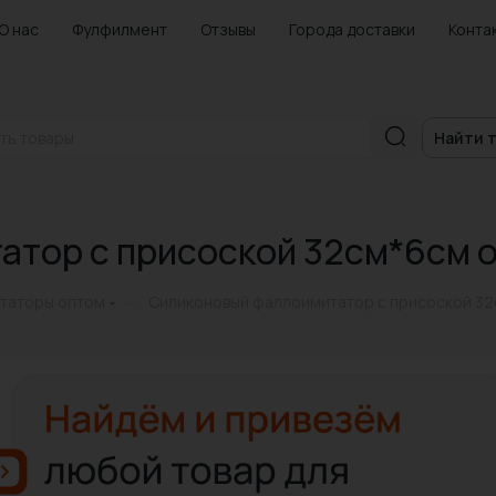
О нас
Фулфилмент
Отзывы
Города доставки
Конта
Найти 
атор с присоской 32см*6см 
таторы оптом
Силиконовый фаллоимитатор с присоской 3
—