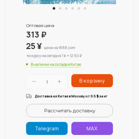
Оптовая цена
313
₽
25
¥
цена на 1688.com
по курсу на сегодня 1 ¥ = 12.50 ₽
В наличии на складе в Китае
В корзину
Доставка из Китая в Москву от 0.5
за кг
$
Рассчитать доставку
Telegram
MAX