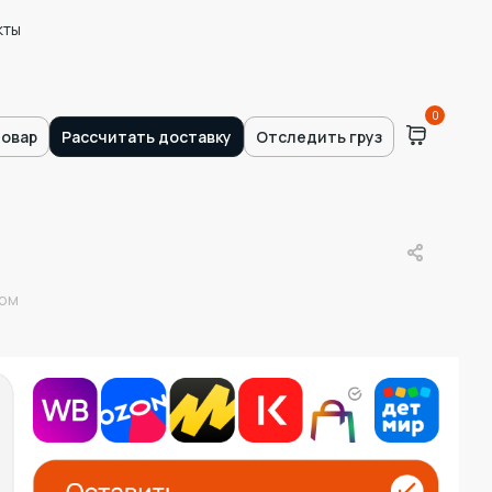
кты
0
товар
Рассчитать доставку
Отследить груз
том