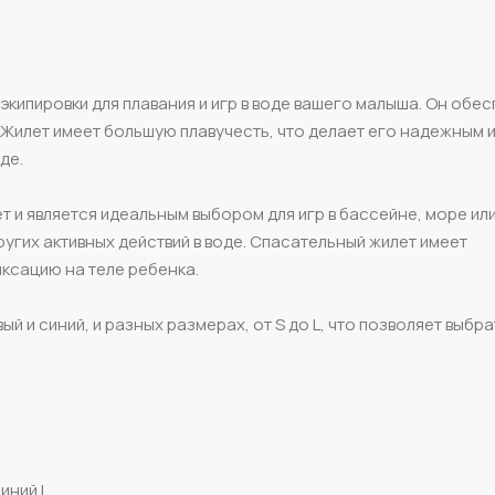
кипировки для плавания и игр в воде вашего малыша. Он обе
 Жилет имеет большую плавучесть, что делает его надежным 
де.
ет и является идеальным выбором для игр в бассейне, море ил
ругих активных действий в воде. Спасательный жилет имеет
сацию на теле ребенка.
ый и синий, и разных размерах, от S до L, что позволяет выбра
синий L