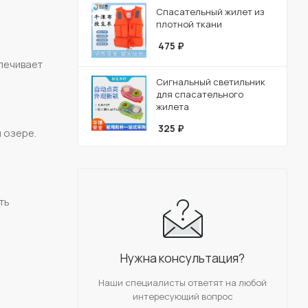
Спасательный жилет из
плотной ткани
475
₽
спечивает
и
Сигнальный светильник
для спасательного
жилета
325
₽
и озере.
ть
Нужна консультация?
Наши специалисты ответят на любой
интересующий вопрос