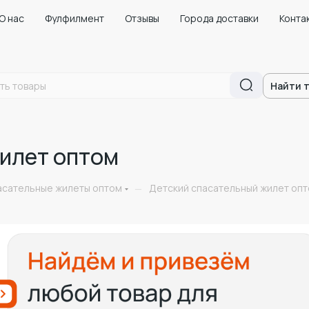
О нас
Фулфилмент
Отзывы
Города доставки
Конта
Найти 
илет оптом
асательные жилеты оптом
Детский спасательный жилет оп
—