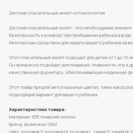
Детский спасательный жилет оптом из Китая
Детский спасательный жилет - это необходимый элемент э
безопасность и комфорт при пребывании ребенка в воде.
безопасным средством для защиты вашего ребенка на во
Этот спасательный жилет подходит для детей от 1 до 12 л
Он прекрасно подойдет для плавания, плавучести, игр и д
качественную фурнитуру, обеспечивающую надежную фик
Этот товар предлагается в разных цветах, таких как розов
подходящий вариант для вашего ребенка.
Характеристики товара:
Материал: EPE плавучий хлопок
Бренд: возможно OEM
Цвет: розовый S, розовый M, розовый L, синий S, синий M, 