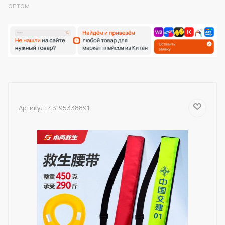
оптом
Артикул:
43195338891