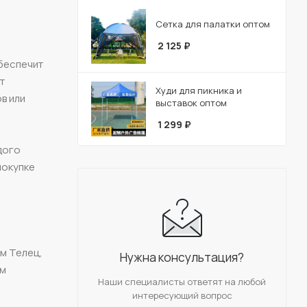
Сетка для палатки оптом
2 125
₽
обеспечит
т
Худи для пикника и
в или
выставок оптом
1 299
₽
дого
покупке
5м Телец,
Нужна консультация?
5м
Наши специалисты ответят на любой
интересующий вопрос