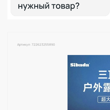
Артикул:
722623255890