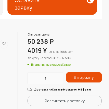
Оптовая цена
50 238
₽
4019
¥
цена на 1688.com
по курсу на сегодня 1 ¥ = 12.50 ₽
В наличии на складе в Китае
В корзину
Доставка из Китая в Москву от 0.5
за кг
$
Рассчитать доставку