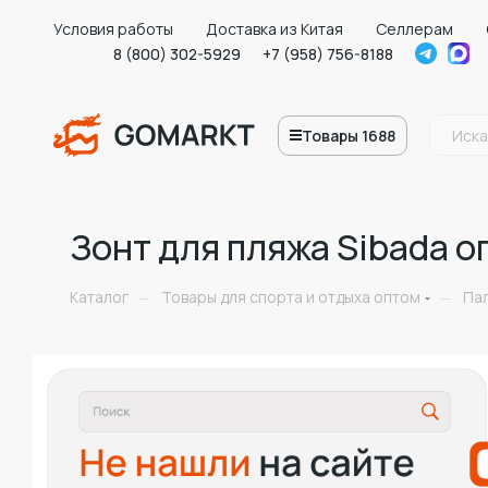
Условия работы
Доставка из Китая
Селлерам
8 (800) 302-5929
+7 (958) 756-8188
Товары 1688
Зонт для пляжа Sibada о
Каталог
Товары для спорта и отдыха оптом
Па
—
—