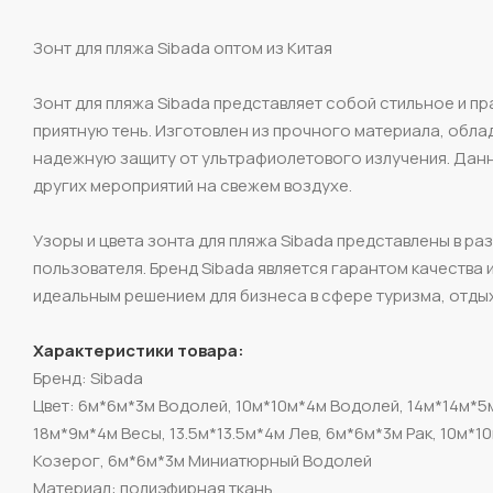
Зонт для пляжа Sibada оптом из Китая
Зонт для пляжа Sibada представляет собой стильное и п
приятную тень. Изготовлен из прочного материала, обл
надежную защиту от ультрафиолетового излучения. Данный
других мероприятий на свежем воздухе.
Узоры и цвета зонта для пляжа Sibada представлены в р
пользователя. Бренд Sibada является гарантом качества 
идеальным решением для бизнеса в сфере туризма, отды
Характеристики товара:
Бренд: Sibada
Цвет: 6м*6м*3м Водолей, 10м*10м*4м Водолей, 14м*14м*5м
18м*9м*4м Весы, 13.5м*13.5м*4м Лев, 6м*6м*3м Рак, 10м*1
Козерог, 6м*6м*3м Миниатюрный Водолей
Материал: полиэфирная ткань