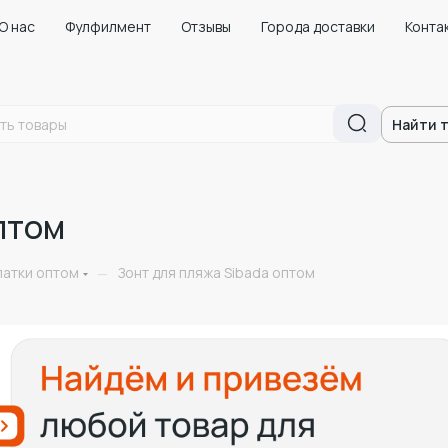
О нас
Фулфилмент
Отзывы
Города доставки
Конта
Найти 
птом
латки оптом
Зонт для пляжа Sibada оптом
—