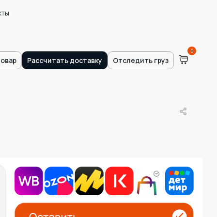
кты
0
товар
Рассчитать доставку
Отследить груз