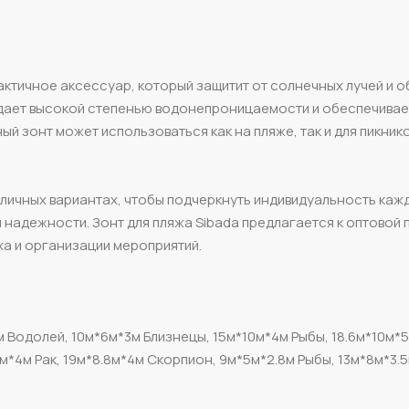
рактичное аксессуар, который защитит от солнечных лучей и 
адает высокой степенью водонепроницаемости и обеспечивае
 зонт может использоваться как на пляже, так и для пикнико
азличных вариантах, чтобы подчеркнуть индивидуальность каж
и надежности. Зонт для пляжа Sibada предлагается к оптовой 
ха и организации мероприятий.
 Водолей, 10м*6м*3м Близнецы, 15м*10м*4м Рыбы, 18.6м*10м*
0м*4м Рак, 19м*8.8м*4м Скорпион, 9м*5м*2.8м Рыбы, 13м*8м*3.