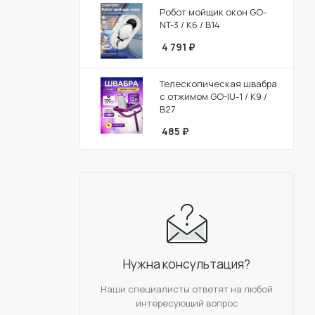
Робот мойщик окон GO-
NT-3 / К6 / В14
4 791
₽
Телескопическая швабра
с отжимом GO-IU-1 / К9 /
В27
485
₽
Нужна консультация?
Наши специалисты ответят на любой
интересующий вопрос