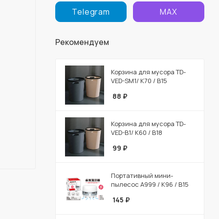
Telegram
MAX
Рекомендуем
Корзина для мусора TD-
VED-SM1/ К70 / В15
88
₽
Корзина для мусора TD-
VED-B1/ К60 / В18
99
₽
Портативный мини-
пылесос A999 / К96 / В15
145
₽