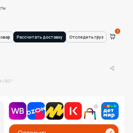
кты
0
товар
Рассчитать доставку
Отследить груз
 / В27