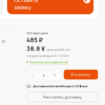
Оптовая цена
485
₽
38.8
¥
цена на 1688.com
по курсу на сегодня 1 ¥ = 12.50 ₽
В наличии на складе в Китае
В корзину
Доставка из Китая в Москву от 0.5
за кг
$
Рассчитать доставку