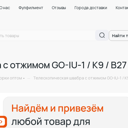
О нас
Фулфилмент
Отзывы
Города доставки
Конта
Найти 
с отжимом GO-IU-1 / К9 / В27
борки оптом
Телескопическая швабра с отжимом GO-IU-1 / К9
—