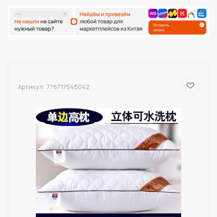
Артикул:
776717545042