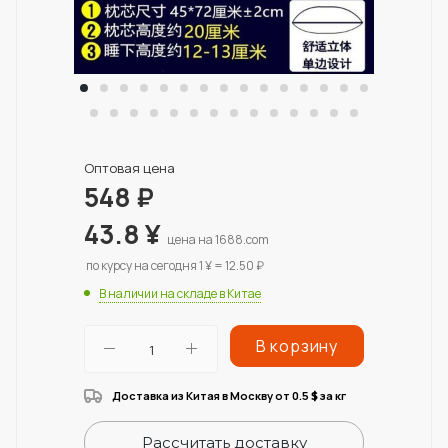
Оптовая цена
548
₽
43.8
¥
цена на 1688.com
по курсу на сегодня 1 ¥ = 12.50 ₽
В наличии на складе в Китае
В корзину
Доставка из Китая в Москву от 0.5
за кг
$
Рассчитать доставку