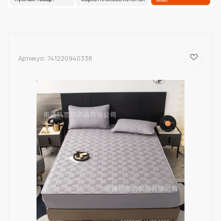
Артикул:
741220940338