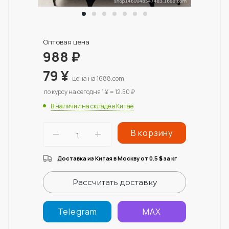
Оптовая цена
988
₽
79
¥
цена на 1688.com
по курсу на сегодня 1 ¥ = 12.50 ₽
В наличии на складе в Китае
В корзину
Доставка из Китая в Москву от 0.5
за кг
$
Рассчитать доставку
Telegram
MAX