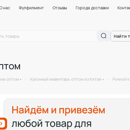
О нас
Фулфилмент
Отзывы
Города доставки
Конта
Найти 
оптом
хни оптом
Кухонный инвентарь оптом из Китая
Ручной 
—
—