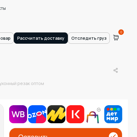
кты
0
товар
Рассчитать доставку
Отследить груз
кухонный резак оптом