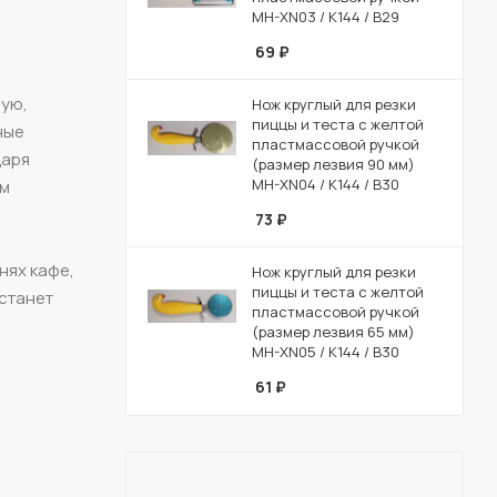
MH-XN03 / К144 / B29
69
₽
ную,
Нож круглый для резки
пиццы и теста с желтой
ные
пластмассовой ручкой
даря
(размер лезвия 90 мм)
MH-XN04 / К144 / B30
ым
73
₽
нях кафе,
Нож круглый для резки
пиццы и теста с желтой
 станет
пластмассовой ручкой
(размер лезвия 65 мм)
MH-XN05 / К144 / B30
61
₽