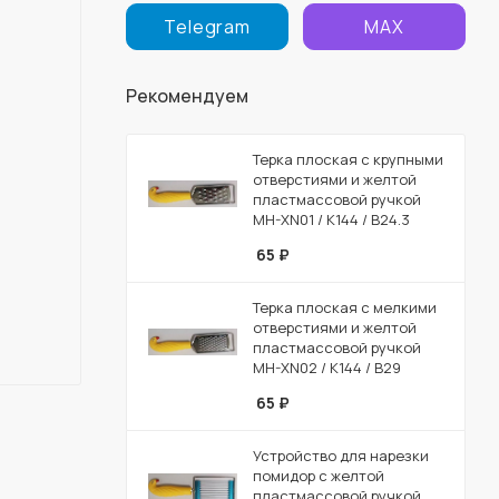
Telegram
MAX
Рекомендуем
Терка плоская с крупными
отверстиями и желтой
пластмассовой ручкой
MH-XN01 / К144 / B24.3
65
₽
Терка плоская с мелкими
отверстиями и желтой
пластмассовой ручкой
MH-XN02 / К144 / B29
65
₽
Устройство для нарезки
помидор с желтой
пластмассовой ручкой