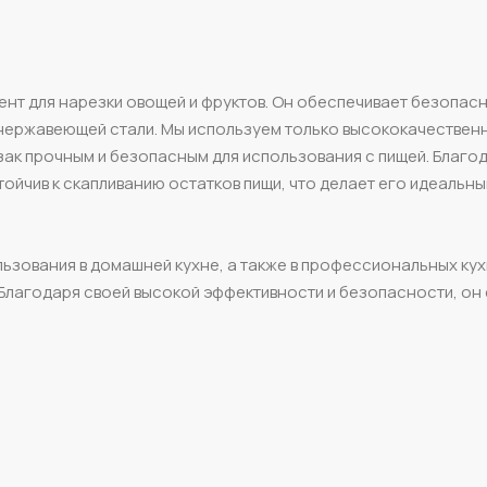
ент для нарезки овощей и фруктов. Он обеспечивает безопас
 нержавеющей стали. Мы используем только высококачествен
езак прочным и безопасным для использования с пищей. Благо
стойчив к скапливанию остатков пищи, что делает его идеальн
ьзования в домашней кухне, а также в профессиональных кух
Благодаря своей высокой эффективности и безопасности, он