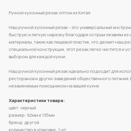
Ручной кухонный резак оптом из Китая
Наш ручной кухонный резак - это универсальный инструм
быструю и легкую нарезку благодаря острым лезвиям из
материалы, такие как пищевой пластик, что делает наш р
специальной конструкции, этот резак легко чистится и у
выбором для каждой кухни.
Наш ручной кухонный резак идеально подходит для испол
ресторанов и других заведений общественного питания. 
незаменимым помощником на вашей кухне.
Характеристики товара:
цвет: черный
размер: 92мм и 135мм
бренд: другой
количество в упаковке: 1 шт