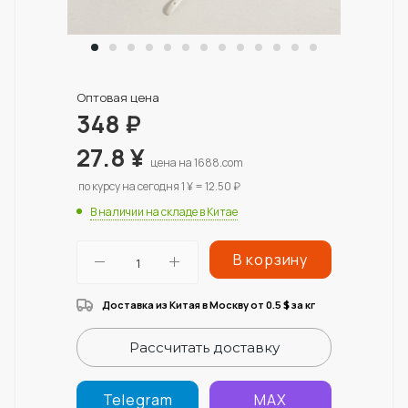
Оптовая цена
348
₽
27.8
¥
цена на 1688.com
по курсу на сегодня 1 ¥ = 12.50 ₽
В наличии на складе в Китае
В корзину
Доставка из Китая в Москву от 0.5
за кг
$
Рассчитать доставку
Telegram
MAX