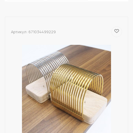
Артикул:
671034499229