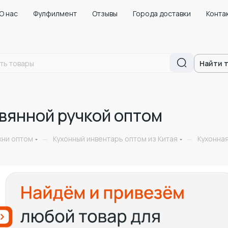
О нас
Фулфилмент
Отзывы
Города доставки
Конта
Найти 
евянной ручкой оптом
хни оптом
Кухонный инвентарь оптом из Китая
Кухонная
—
—