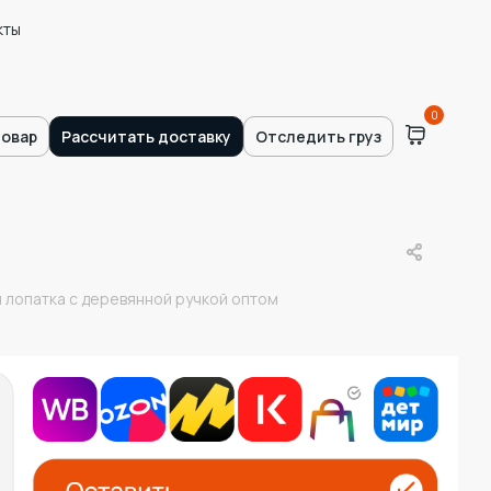
кты
0
товар
Рассчитать доставку
Отследить груз
 лопатка с деревянной ручкой оптом