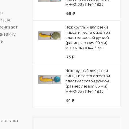
MH-XN03 / К144 / B29
 с
69
₽
е для
печивает
Нож круглый для резки
пиццы и теста с желтой
дизайну.
пластмассовой ручкой
ть
(размер лезвия 90 мм)
MH-XN04 / К144 / B30
73
₽
Нож круглый для резки
пиццы и теста с желтой
пластмассовой ручкой
(размер лезвия 65 мм)
MH-XN05 / К144 / B30
61
₽
я лопатка