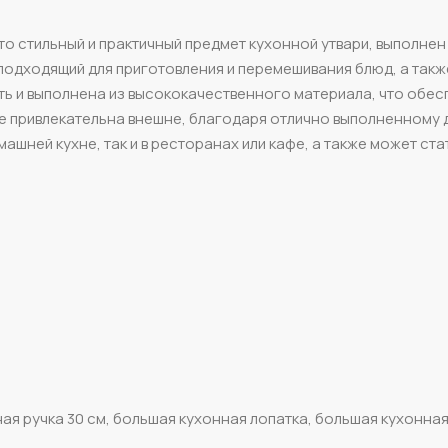
это стильный и практичный предмет кухонной утвари, выполнен
подходящий для приготовления и перемешивания блюд, а такж
ть и выполнена из высококачественного материала, что обес
кже привлекательна внешне, благодаря отлично выполненному 
ашней кухне, так и в ресторанах или кафе, а также может ста
ая ручка 30 см, большая кухонная лопатка, большая кухонна