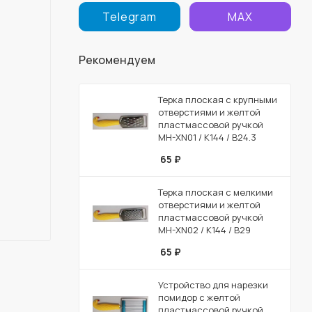
Telegram
MAX
Рекомендуем
Терка плоская с крупными
отверстиями и желтой
пластмассовой ручкой
MH-XN01 / К144 / B24.3
65
₽
Терка плоская с мелкими
отверстиями и желтой
пластмассовой ручкой
MH-XN02 / К144 / B29
65
₽
Устройство для нарезки
помидор с желтой
пластмассовой ручкой