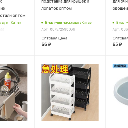
х
подставка для крышек и
для очи
 из
лопаток оптом
овощей
стали оптом
В наличии на складе в Китае
В нали
ладе в Китае
Арт.: 807572598036
Арт.: 80
622
Оптовая цена
Оптовая
66
₽
65
₽