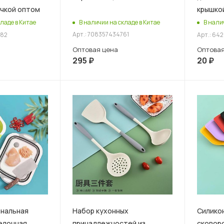
учкой оптом
крышко
В наличии на складе в Китае
ладе в Китае
В нали
Арт.: 708357434761
282
Арт.: 6
Оптовая цена
Оптовая
295
₽
20
₽
нальная
Набор кухонных
Силикон
елочная
принадлежностей из
сковор