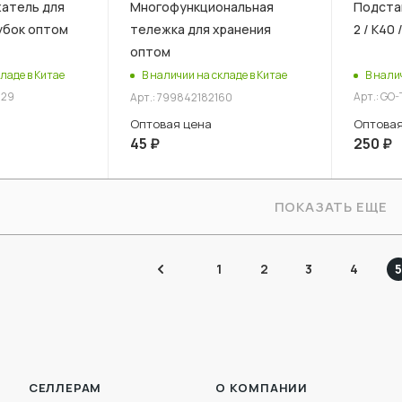
жатель для
Многофункциональная
Подста
убок оптом
тележка для хранения
2 / К40 
оптом
ладе в Китае
В нали
В наличии на складе в Китае
129
Арт.: GO-
Арт.: 799842182160
Оптовая
Оптовая цена
250
₽
45
₽
ПОКАЗАТЬ ЕЩЕ
1
2
3
4
5
СЕЛЛЕРАМ
О КОМПАНИИ