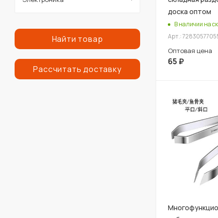
доска оптом
В наличии на ск
Арт.: 7283057705
Найти товар
Оптовая цена
65
₽
Рассчитать доставку
Многофункцио