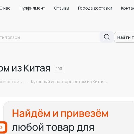
О нас
Фулфилмент
Отзывы
Города доставки
Конта
Найти 
ом из Китая
103
хни оптом
Кухонный инвентарь оптом из Китая
—