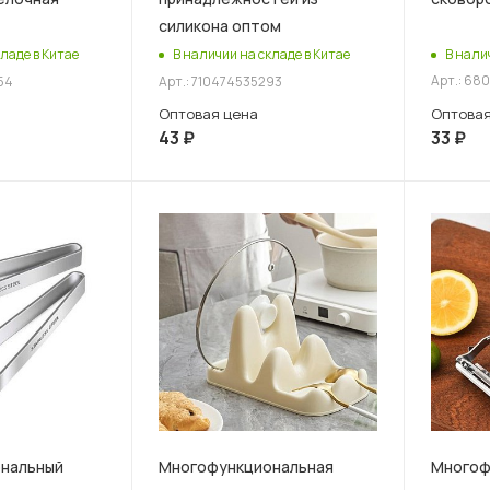
силикона оптом
В нали
ладе в Китае
В наличии на складе в Китае
Арт.: 68
54
Арт.: 710474535293
Оптовая
Оптовая цена
33
₽
43
₽
нальный
Многофункциональная
Многоф