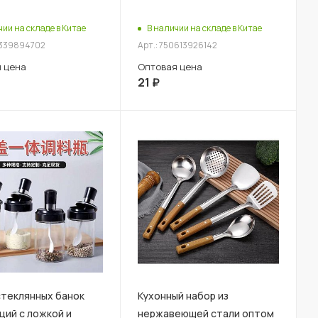
чии на складе в Китае
В наличии на складе в Китае
4339894702
Арт.: 750613926142
 цена
Оптовая цена
21
₽
стеклянных банок
Кухонный набор из
ций с ложкой и
нержавеющей стали оптом