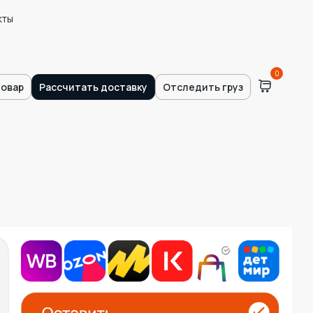
кты
0
товар
Рассчитать доставку
Отследить груз