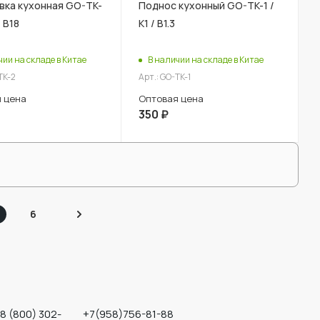
вка кухонная GO-TK-
Поднос кухонный GO-TK-1 /
/ В18
К1 / В1.3
чии на складе в Китае
В наличии на складе в Китае
TK-2
Арт.: GO-TK-1
 цена
Оптовая цена
350
₽
6
8 (800) 302-
+7(958)756-81-88