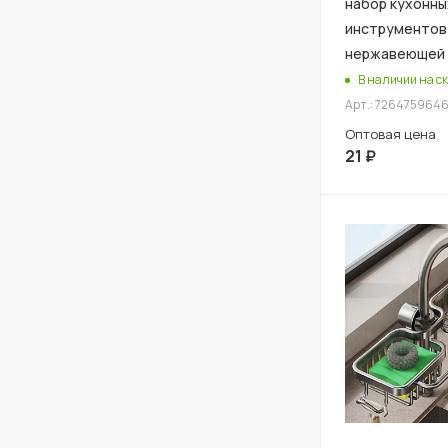
набор кухонны
инструментов
нержавеющей 
В наличии на ск
Арт.: 726475964
Оптовая цена
21
₽