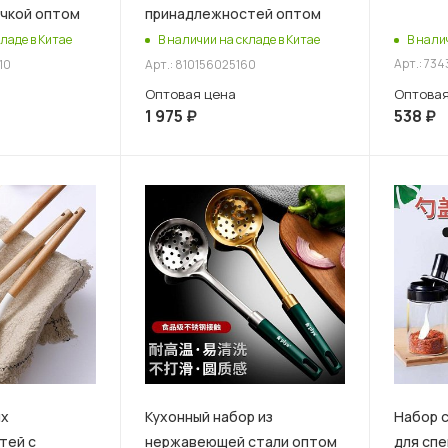
учкой оптом
принадлежностей оптом
В нали
ладе в Китае
В наличии на складе в Китае
Арт.: 73
10
Арт.: 810156025160
Оптовая
Оптовая цена
538
₽
1 975
₽
ых
Кухонный набор из
Набор 
тей с
нержавеющей стали оптом
для спе