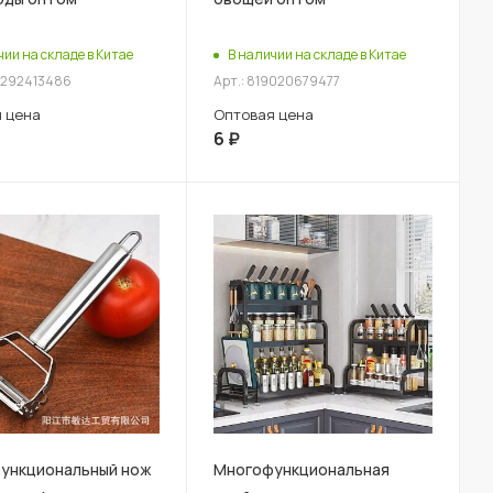
чии на складе в Китае
В наличии на складе в Китае
0292413486
Арт.: 819020679477
 цена
Оптовая цена
6
₽
ункциональный нож
Многофункциональная