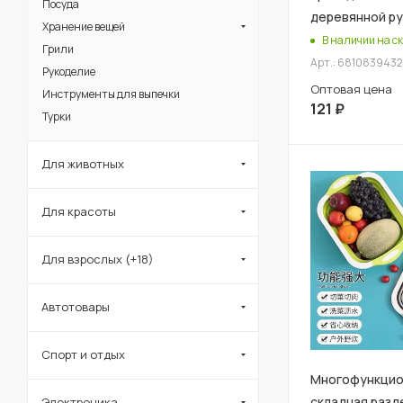
Посуда
деревянной р
Хранение вещей
В наличии на ск
Грили
Арт.: 681083943
Рукоделие
Оптовая цена
Инструменты для выпечки
121
₽
Турки
Для животных
Для красоты
Для взрослых (+18)
Автотовары
Спорт и отдых
Многофункцио
складная разд
Электроника