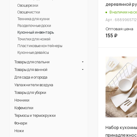
деревянной р
Овощерезки
Овощечистки
В наличии на ск
Техника для кухни
Арт.: 6889965712
Разделочные доски
Оптовая цена
Кухонный инвентарь
155
₽
Точилки для ножей
Пластиковые контейнеры
Кухонные девайсы
Товары для спальни
Товары для ванной
Для сада и огорода
Увлажнители воздуха
Товары для уборки
Ночники
Кофемолки
Термосы и термокружки
Фонари
Набор кухонн
Ножи
принадлежнос