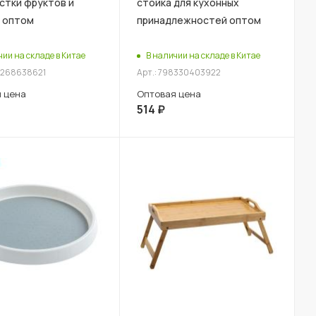
стки фруктов и
стойка для кухонных
 оптом
принадлежностей оптом
чии на складе в Китае
В наличии на складе в Китае
8268638621
Арт.: 798330403922
 цена
Оптовая цена
514
₽