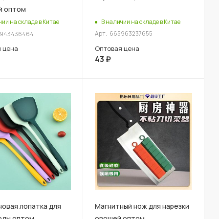
й оптом
В наличии на складе в Китае
чии на складе в Китае
Арт.: 665963237655
42943436464
Оптовая цена
 цена
43
₽
овая лопатка для
Магнитный нож для нарезки
оды оптом
овощей оптом