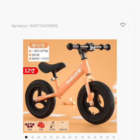
Артикул:
669711456856