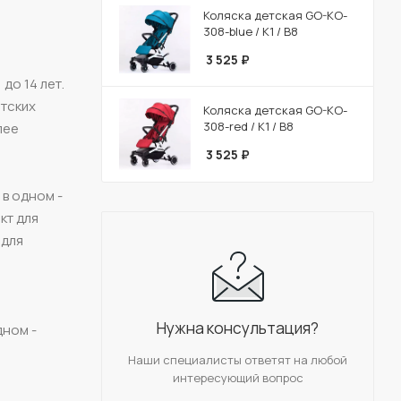
Коляска детская GO-KO-
308-blue / К1 / В8
3 525
₽
до 14 лет.
етских
Коляска детская GO-KO-
308-red / К1 / В8
лее
3 525
₽
 в одном -
кт для
 для
Нужна консультация?
дном -
Наши специалисты ответят на любой
интересующий вопрос