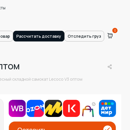
кты
0
товар
Рассчитать доставку
Отследить груз
птом
есный складной самокат Lecoco V3 оптом