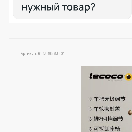
Артикул:
681389583901