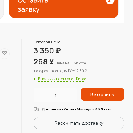
Оптовая цена
3 350
₽
268
¥
цена на 1688.com
по курсу на сегодня 1 ¥ = 12.50 ₽
В наличии на складе в Китае
В корзину
Доставка из Китая в Москву от 0.5
за кг
$
Рассчитать доставку