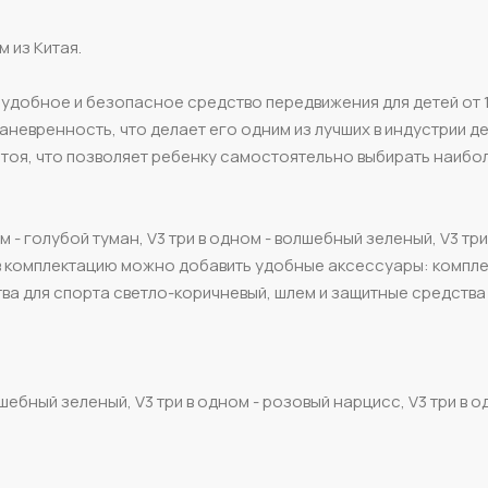
 из Китая.
удобное и безопасное средство передвижения для детей от 1 
маневренность, что делает его одним из лучших в индустрии д
 стоя, что позволяет ребенку самостоятельно выбирать наибо
 - голубой туман, V3 три в одном - волшебный зеленый, V3 три
е в комплектацию можно добавить удобные аксессуары: компле
тва для спорта светло-коричневый, шлем и защитные средства
лшебный зеленый, V3 три в одном - розовый нарцисс, V3 три в о