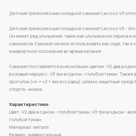
Детский трехколесный складной самокат Lecoco V3 оптом
Детский трехколесный складной самокат Lecoco V3 - это 
Он имеет ряд улучшений, таких как улучшенное перила и 
самокатов. Самокат можно использовать как сидя, так и
комфортное положение во время катания.
Самокат поставляется в нескольких цветах: V2 два в одном
розовый нарцисс, V3 три в одном - голубой туман. Такж
прогулок (v4 = v3 + аксессуары), шлем и защитные средс
спорта - мокка.
Характеристики:
Цвет: V2 два в одном - голубой туман, V3 три в одном - во
голубой туман
Материал: металл
Размер: универсальный