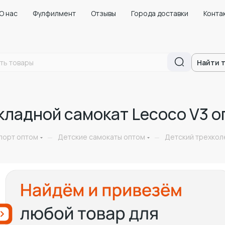
О нас
Фулфилмент
Отзывы
Города доставки
Конта
Найти 
кладной самокат Lecoco V3 о
порт оптом
Детские самокаты оптом
Детский трехкол
—
—