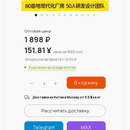
Оптовая цена
1 898
₽
151.81
¥
цена на 1688.com
по курсу на сегодня 1 ¥ = 12.50 ₽
В наличии на складе в Китае
В корзину
Доставка из Китая в Москву от 0.5
за кг
$
Рассчитать доставку
Telegram
MAX