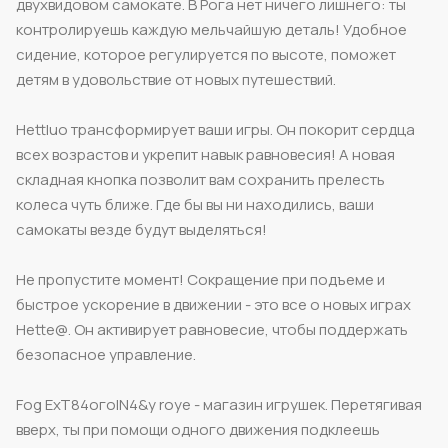
двухвидовом самокате. В Рога нет ничего лишнего: ты
контролируешь каждую мельчайшую деталь! Удобное
сидение, которое регулируется по высоте, поможет
детям в удовольствие от новых путешествий.
Hettluo трансформирует ваши игры. Он покорит сердца
всех возрастов и укрепит навык равновесия! А новая
складная кнопка позволит вам сохранить прелесть
колеса чуть ближе. Где бы вы ни находились, ваши
самокаты везде будут выделяться!
Не пропустите момент! Сокращение при подъеме и
быстрое ускорение в движении - это все о новых играх
Hette@. Он активирует равновесие, чтобы поддержать
безопасное управление.
Fog ExT84огоIN4&y roye - магазин игрушек. Перетягивая
вверх, ты при помощи одного движения подклеешь