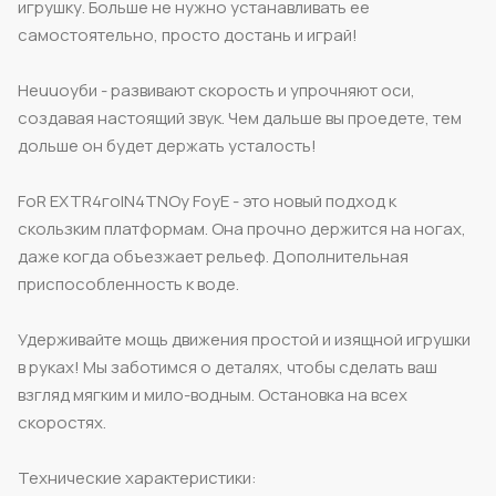
игрушку. Больше не нужно устанавливать ее
самостоятельно, просто достань и играй!
Heuuoyби - развивают скорость и упрочняют оси,
создавая настоящий звук. Чем дальше вы проедете, тем
дольше он будет держать усталость!
FoR EXTR4гоIN4ТNOy FoуE - это новый подход к
скользким платформам. Она прочно держится на ногах,
даже когда объезжает рельеф. Дополнительная
приспособленность к воде.
Удерживайте мощь движения простой и изящной игрушки
в руках! Мы заботимся о деталях, чтобы сделать ваш
взгляд мягким и мило-водным. Остановка на всех
скоростях.
Технические характеристики: