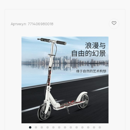
Артикул:
771406980018