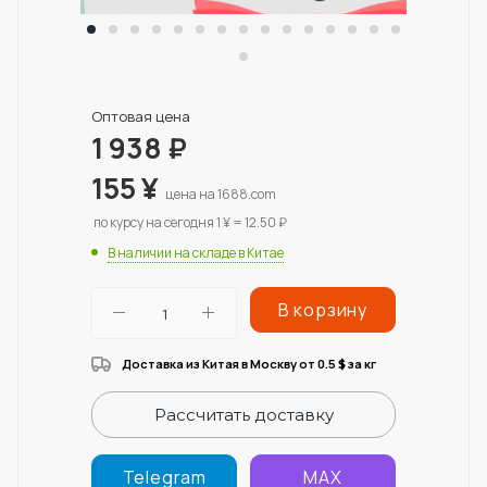
Оптовая цена
1 938
₽
155
¥
цена на 1688.com
по курсу на сегодня 1 ¥ = 12.50 ₽
В наличии на складе в Китае
В корзину
Доставка из Китая в Москву от 0.5
за кг
$
Рассчитать доставку
Telegram
MAX