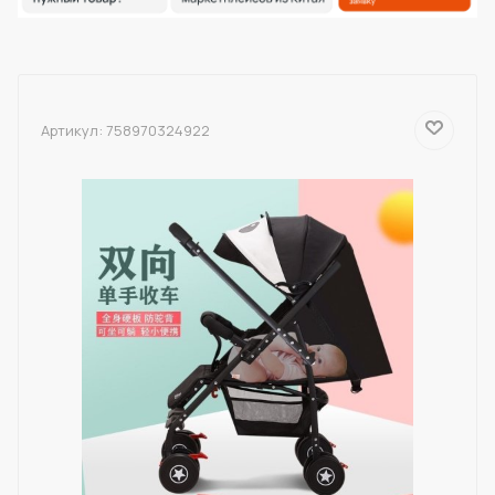
Артикул:
758970324922