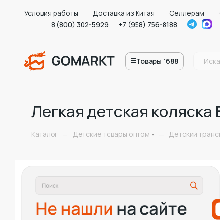
Условия работы
Доставка из Китая
Селлерам
8 (800) 302-5929
+7 (958) 756-8188
Товары 1688
Легкая детская коляск
Каталог
Детские товары оптом
Детский транс
—
—