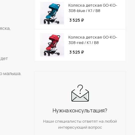
Коляска детская GO-KO-
308-blue / К1 / В8
3 525
₽
яска,
Коляска детская GO-KO-
308-red / К1 / В8
3 525
₽
удет
го малыша.
Нужна консультация?
Наши специалисты ответят на любой
интересующий вопрос