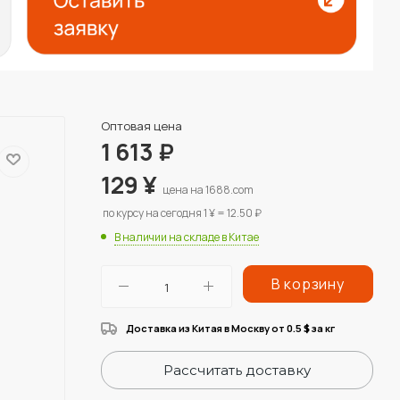
Оптовая цена
1 613
₽
129
¥
цена на 1688.com
по курсу на сегодня 1 ¥ = 12.50 ₽
В наличии на складе в Китае
В корзину
Доставка из Китая в Москву от 0.5
за кг
$
Рассчитать доставку