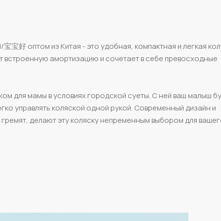
/宝宝好 оптом из Китая - это удобная, компактная и легкая кол
еет встроенную амортизацию и сочетает в себе превосходные
 для мамы в условиях городской суеты. С ней ваш малыш б
гко управлять коляской одной рукой. Современный дизайн и
 гремят, делают эту коляску непременным выбором для ваше