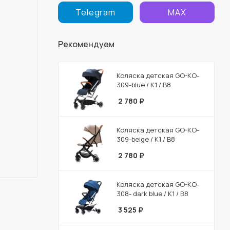
Telegram
MAX
Рекомендуем
Коляска детская GO-KO-
309-blue / К1 / В8
2 780
₽
Коляска детская GO-KO-
309-beige / К1 / В8
2 780
₽
Коляска детская GO-KO-
308- dark blue / К1 / В8
3 525
₽