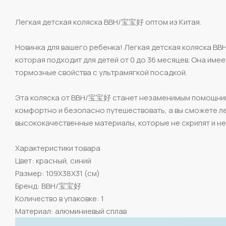
Легкая детская коляска BBH/宝宝好 оптом из Китая.
Новинка для вашего ребенка! Легкая детская коляска BBH
которая подходит для детей от 0 до 36 месяцев. Она им
тормозные свойства с ультрамягкой посадкой.
Эта коляска от BBH/宝宝好 станет незаменимым помощником
комфортно и безопасно путешествовать, а вы сможете ле
высококачественные материалы, которые не скрипят и не
Характеристики товара
Цвет: красный, синий
Размер: 109X38X31 (см)
Бренд: BBH/宝宝好
Количество в упаковке: 1
Материал: алюминиевый сплав