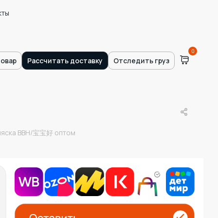
кты
0
товар
Рассчитать доставку
Отследить груз
оляска BBH/宝宝好 оптом