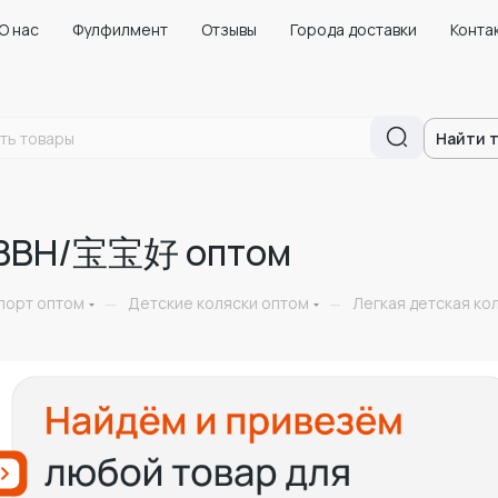
О нас
Фулфилмент
Отзывы
Города доставки
Конта
Найти 
а BBH/宝宝好 оптом
порт оптом
Детские коляски оптом
Легкая детская к
—
—