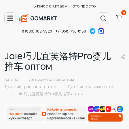
Бизнес с Китаем — это просто
0
8 (800) 302-5929
+7 (958) 756-8188
Joie巧儿宜芙洛特Pro婴儿
推车 оптом
Каталог
Детские товары оптом
—
—
Детский транспорт оптом
Детские коляски оптом
—
Joie巧儿宜芙洛特Pro婴儿推车 оптом
—