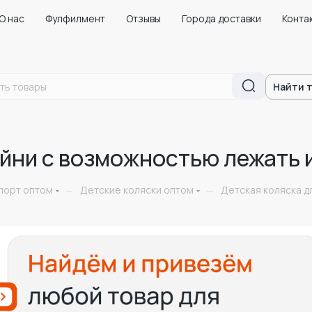
О нас
Фулфилмент
Отзывы
Города доставки
Конта
Найти 
ойни с возможностью лежать 
порт оптом
Детские коляски оптом
Детская коляска д
—
—