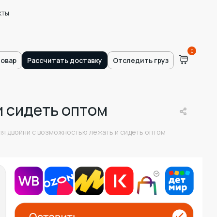
кты
0
товар
Рассчитать доставку
Отследить груз
и сидеть оптом
ля двойни с возможностью лежать и сидеть оптом