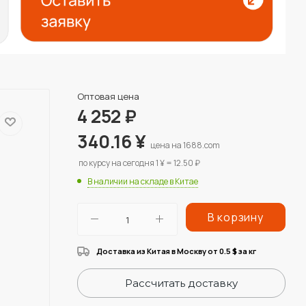
Оптовая цена
4 252
₽
340.16
¥
цена на 1688.com
по курсу на сегодня 1 ¥ = 12.50 ₽
В наличии на складе в Китае
В корзину
Доставка из Китая в Москву от 0.5
за кг
$
Рассчитать доставку