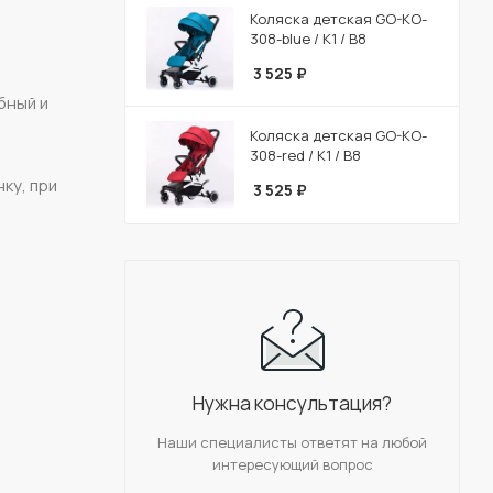
Коляска детская GO-KO-
308-blue / К1 / В8
3 525
₽
бный и
Коляска детская GO-KO-
308-red / К1 / В8
ку, при
3 525
₽
Нужна консультация?
Наши специалисты ответят на любой
интересующий вопрос