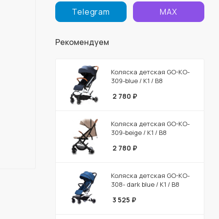
Telegram
MAX
Рекомендуем
Коляска детская GO-KO-
309-blue / К1 / В8
2 780
₽
Коляска детская GO-KO-
309-beige / К1 / В8
2 780
₽
Коляска детская GO-KO-
308- dark blue / К1 / В8
3 525
₽