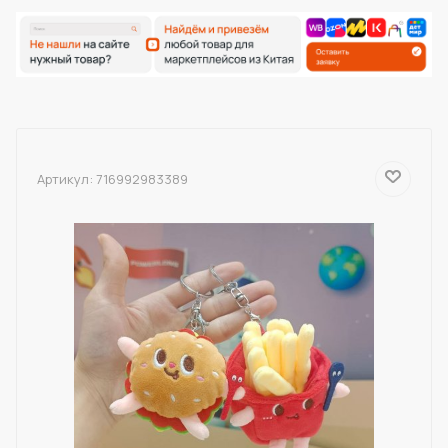
Артикул:
716992983389