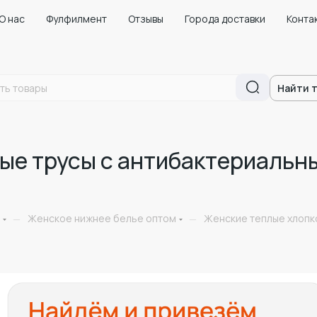
О нас
Фулфилмент
Отзывы
Города доставки
Конта
Найти 
ые трусы с антибактериальн
Женское нижнее белье оптом
Женские теплые хлопк
—
—