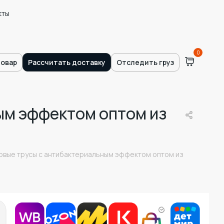
кты
0
товар
Рассчитать доставку
Отследить груз
ым эффектом оптом из
овые трусы с антибактериальным эффектом оптом из