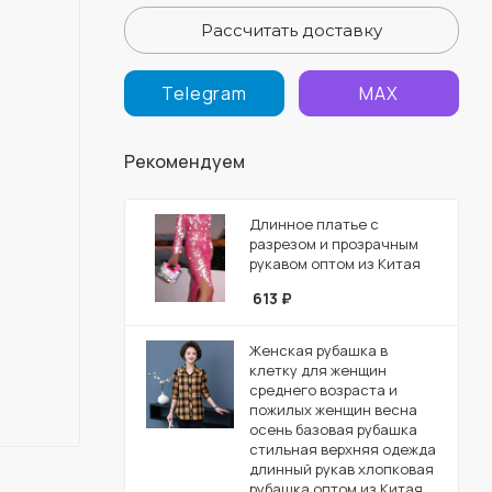
Рассчитать доставку
Telegram
MAX
Рекомендуем
Длинное платье с
разрезом и прозрачным
рукавом оптом из Китая
613
₽
Женская рубашка в
клетку для женщин
среднего возраста и
пожилых женщин весна
осень базовая рубашка
стильная верхняя одежда
длинный рукав хлопковая
рубашка оптом из Китая