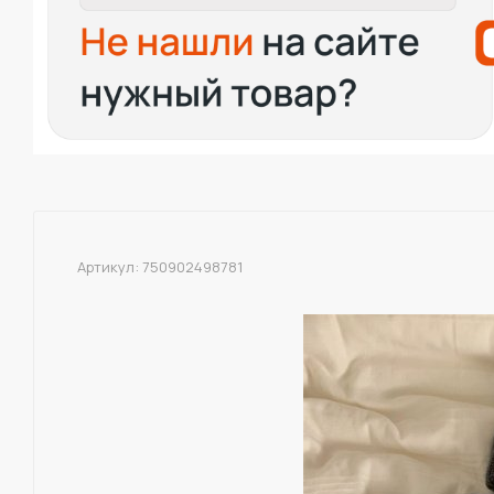
Артикул:
750902498781