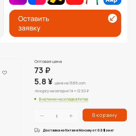
Оптовая цена
73
₽
5.8
¥
цена на 1688.com
по курсу на сегодня 1 ¥ = 12.50 ₽
В наличии на складе в Китае
В корзину
Доставка из Китая в Москву от 0.5
за кг
$