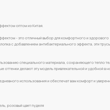
ффектом оптом из Китая.
ффектом - это отличный выбор для комфортного и здорового
хлопка с добавлением антибактериального эффекта, эти трус
льзованию специального материала, сохраняющего тепло те
ые оттенки делают эту модель привлекательной и удобной в н
едневного использования и обеспечат вам комфорт и уверен
ель, розовый цвет пуделя