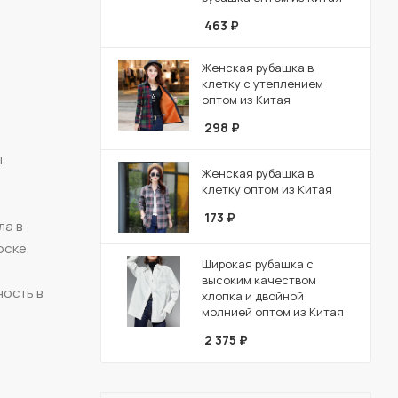
463
₽
Женская рубашка в
клетку с утеплением
оптом из Китая
298
₽
ы
Женская рубашка в
клетку оптом из Китая
173
₽
ла в
оске.
Широкая рубашка с
высоким качеством
ность в
хлопка и двойной
молнией оптом из Китая
2 375
₽