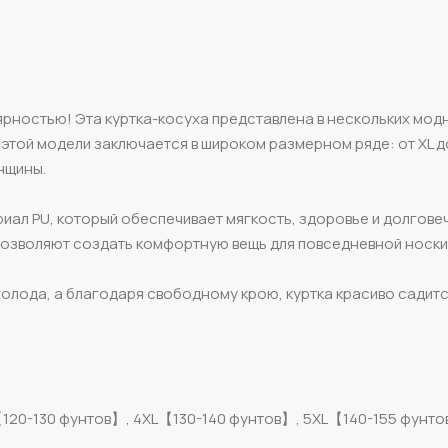
ярностью! Эта куртка-косуха представлена в нескольких мод
этой модели заключается в широком размерном ряде: от XL до
нщины.
иал PU, который обеспечивает мягкость, здоровье и долгове
 позволяют создать комфортную вещь для повседневной носки
холода, а благодаря свободному крою, куртка красиво садитс
【120-130 фунтов】, 4XL【130-140 фунтов】, 5XL【140-155 фунт