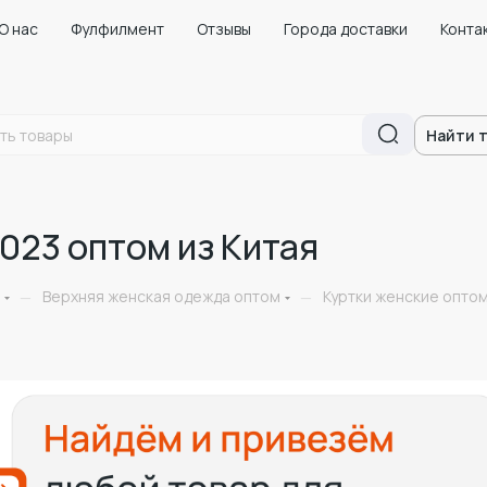
О нас
Фулфилмент
Отзывы
Города доставки
Конта
Найти 
023 оптом из Китая
Верхняя женская одежда оптом
Куртки женские оптом
—
—