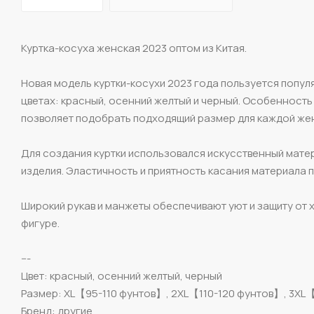
Куртка-косуха женская 2023 оптом из Китая.
Новая модель куртки-косухи 2023 года пользуется попул
цветах: красный, осенний желтый и черный. Особенность 
позволяет подобрать подходящий размер для каждой же
Для создания куртки использовался искусственный матер
изделия. Эластичность и приятность касания материала
Широкий рукав и манжеты обеспечивают уют и защиту от 
фигуре.
---
Цвет: красный, осенний желтый, черный
Размер: XL【95-110 фунтов】, 2XL【110-120 фунтов】, 3XL
Бренд: другие