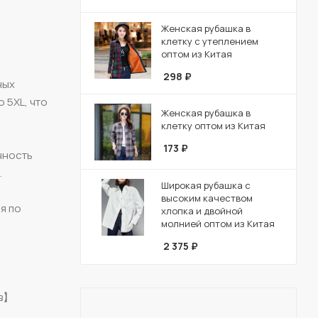
Женская рубашка в
клетку с утеплением
оптом из Китая
298
₽
ных
 5XL, что
Женская рубашка в
клетку оптом из Китая
173
₽
чность
.
Широкая рубашка с
высоким качеством
я по
хлопка и двойной
молнией оптом из Китая
2 375
₽
ов】