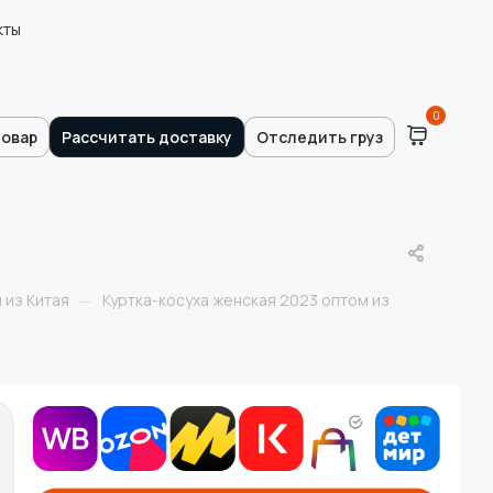
кты
0
товар
Рассчитать доставку
Отследить груз
 из Китая
Куртка-косуха женская 2023 оптом из
—