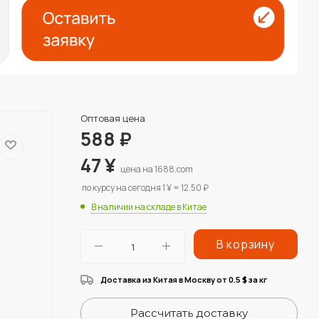
Оптовая цена
588
₽
47
¥
цена на 1688.com
по курсу на сегодня 1 ¥ = 12.50 ₽
В наличии на складе в Китае
В корзину
Доставка из Китая в Москву от 0.5
за кг
$
Рассчитать доставку