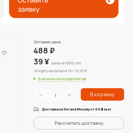
Оптовая цена
488
₽
39
¥
цена на 1688.com
по курсу на сегодня 1 ¥ = 12.50 ₽
В наличии на складе в Китае
В корзину
Доставка из Китая в Москву от 0.5
за кг
$
Рассчитать доставку