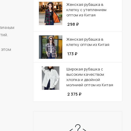
Женская рубашка в
клетку с утеплением
оптом из Китая
298
₽
тличным
тий.
Женская рубашка в
клетку оптом из Китая
 этом
173
₽
Широкая рубашка с
высоким качеством
хлопка и двойной
молнией оптом из Китая
2 375
₽