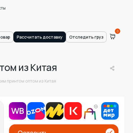
кты
0
товар
Рассчитать доставку
Отследить груз
том из Китая
им принтом оптом из Китая