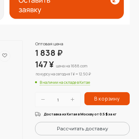
Оптовая цена
1 838
₽
147
¥
цена на 1688.com
по курсу на сегодня 1 ¥ = 12.50 ₽
В наличии на складе в Китае
В корзину
Доставка из Китая в Москву от 0.5
за кг
$
Рассчитать доставку