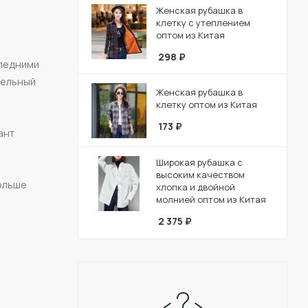
Женская рубашка в
клетку с утеплением
оптом из Китая
298
₽
ледними
тельный
Женская рубашка в
клетку оптом из Китая
173
₽
ант
Широкая рубашка с
высоким качеством
ольше
хлопка и двойной
молнией оптом из Китая
2 375
₽