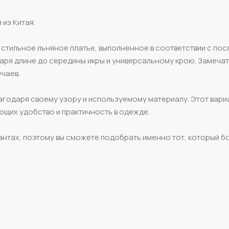
из Китая.
ьняное платье, выполненное в соответствии с пос
даря длине до середины икры и универсальному крою. Замеча
учаев.
агодаря своему узору и используемому материалу. Этот вари
ющих удобство и практичность в одежде.
антах, поэтому вы сможете подобрать именно тот, который б