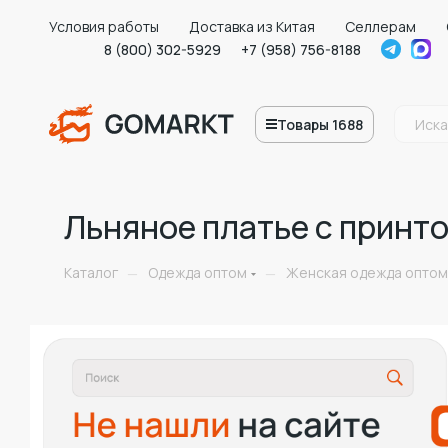
Условия работы
Доставка из Китая
Селлерам
8 (800) 302-5929
+7 (958) 756-8188
Товары 1688
Льняное платье с принто
Каталог
Одежда оптом
Женская одежда оптом
—
—