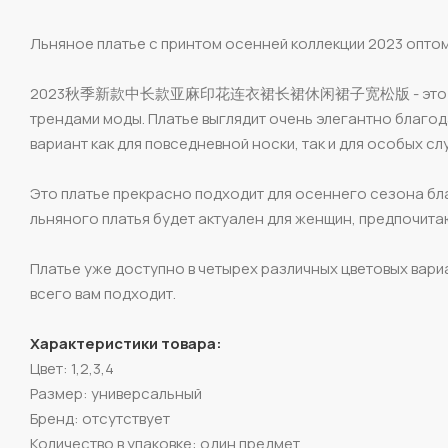
Льняное платье с принтом осенней коллекции 2023 оптом 
2023秋季新款中长款亚麻印花连衣裙长裙休闲裙子宽松版 - это стильное л
трендами моды. Платье выглядит очень элегантно благо
вариант как для повседневной носки, так и для особых сл
Это платье прекрасно подходит для осеннего сезона бл
льняного платья будет актуален для женщин, предпочита
Платье уже доступно в четырех различных цветовых вари
всего вам подходит.
Характеристики товара:
Цвет: 1,2,3,4
Размер: универсальный
Бренд: отсутствует
Количество в упаковке: один предмет