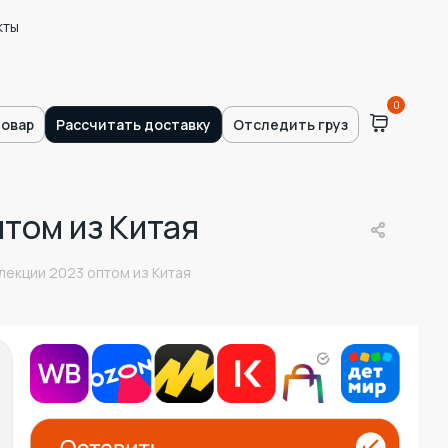
кты
0
товар
Рассчитать доставку
Отследить груз
том из Китая
лекции 2023 оптом из Китая