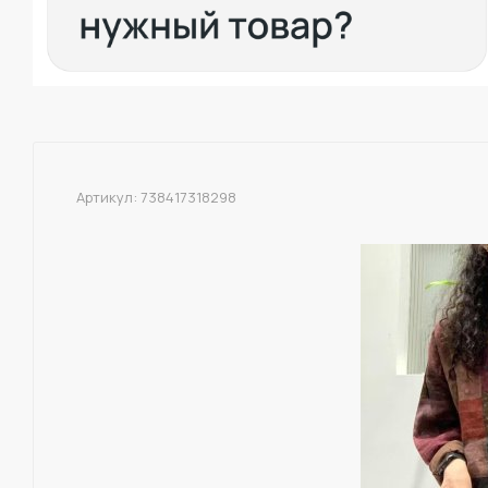
Артикул:
738417318298