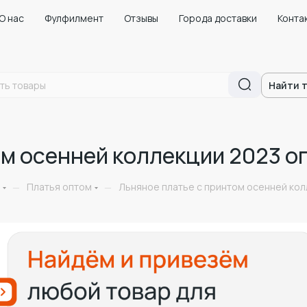
О нас
Фулфилмент
Отзывы
Города доставки
Конта
Найти 
м осенней коллекции 2023 оп
Платья оптом
Льняное платье с принтом осенней кол
—
—