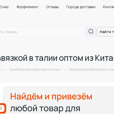
О нас
Фулфилмент
Отзывы
Города доставки
Конта
Найти 
вязкой в талии оптом из Кита
Комбинезон женские оптом
Женский комбинезон с за
—
—