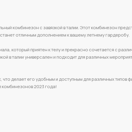
льный комбинезон с завязкой в талии. Этот комбинезон предс
 станет отличным дополнением к вашему летнему гардеробу.
ала, который приятен к телу и прекрасно сочетается с разл
кой в талии универсален и подходит для различных мероприят
, что делает его удобным и доступным для различных типов ф
ей комбинезонов 2023 года!