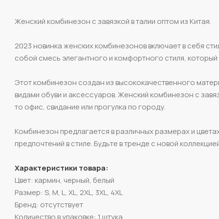
Женский комбинезон с завязкой в талии оптом из Китая.
2023 новинка женских комбинезонов включает в себя сти
собой смесь элегантного и комфортного стиля, который
Этот комбинезон создан из высококачественного матери
видами обуви и аксессуаров. Женский комбинезон с завяз
то офис, свидание или прогулка по городу.
Комбинезон предлагается в различных размерах и цветах
предпочтений в стиле. Будьте в тренде с новой коллекци
Характеристики товара:
Цвет: кармин, черный, белый
Размер: S, M, L, XL, 2XL, 3XL, 4XL
Бренд: отсутствует
Количество в упаковке: 1 штука