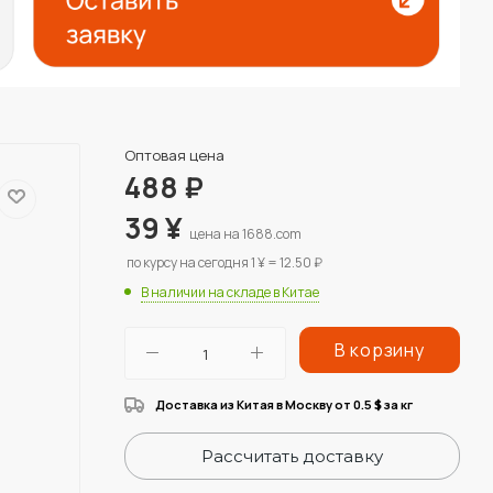
Оптовая цена
488
₽
39
¥
цена на 1688.com
по курсу на сегодня 1 ¥ = 12.50 ₽
В наличии на складе в Китае
В корзину
Доставка из Китая в Москву от 0.5
за кг
$
Рассчитать доставку