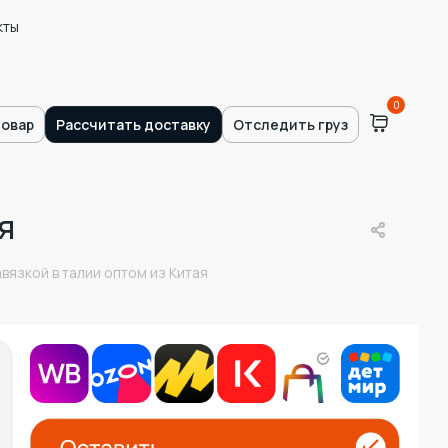
кты
0
товар
Рассчитать доставку
Отследить груз
я
вязкой в талии оптом из Китая