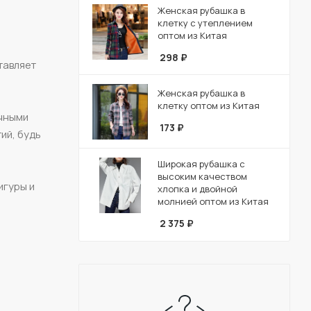
Женская рубашка в
клетку с утеплением
оптом из Китая
298
₽
тавляет
Женская рубашка в
клетку оптом из Китая
ичными
173
₽
ий, будь
Широкая рубашка с
высоким качеством
игуры и
хлопка и двойной
молнией оптом из Китая
2 375
₽