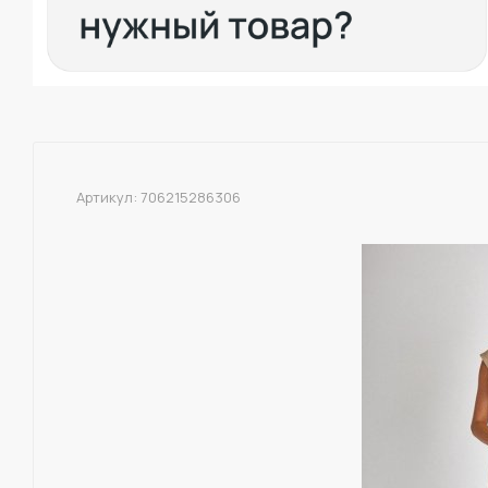
Артикул:
706215286306