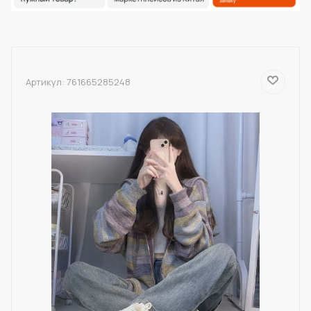
Артикул:
761665285248