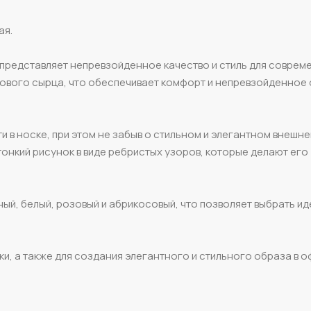
ая.
n представляет непревзойденное качество и стиль для соврем
кового сырца, что обеспечивает комфорт и непревзойденное
 в носке, при этом не забыв о стильном и элегантном внешне
 тонкий рисунок в виде ребристых узоров, которые делают его
ый, белый, розовый и абрикосовый, что позволяет выбрать и
и, а также для создания элегантного и стильного образа в о