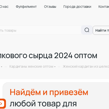
О нас
Фулфилмент
Отзывы
Города доставки
Конта
Найти 
лкового сырца 2024 оптом
Кардиганы женские оптом
Женский кардиган из шелк
—
—