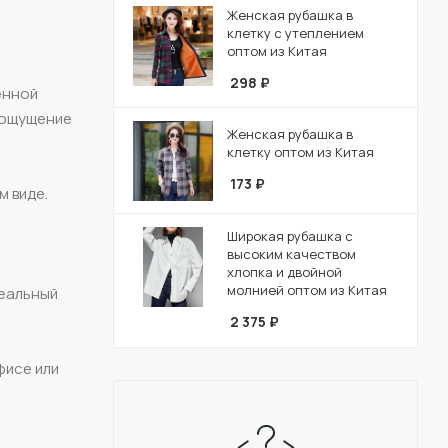
Женская рубашка в
клетку с утеплением
оптом из Китая
298
₽
енной
 ощущение
Женская рубашка в
клетку оптом из Китая
173
₽
м виде.
Широкая рубашка с
высоким качеством
хлопка и двойной
молнией оптом из Китая
деальный
2 375
₽
фисе или