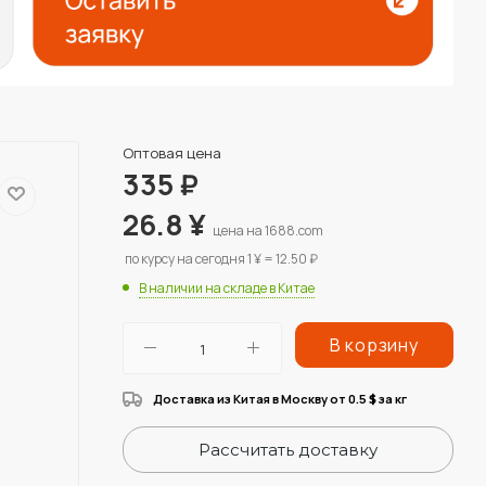
Оптовая цена
335
₽
26.8
¥
цена на 1688.com
по курсу на сегодня 1 ¥ = 12.50 ₽
В наличии на складе в Китае
В корзину
Доставка из Китая в Москву от 0.5
за кг
$
Рассчитать доставку