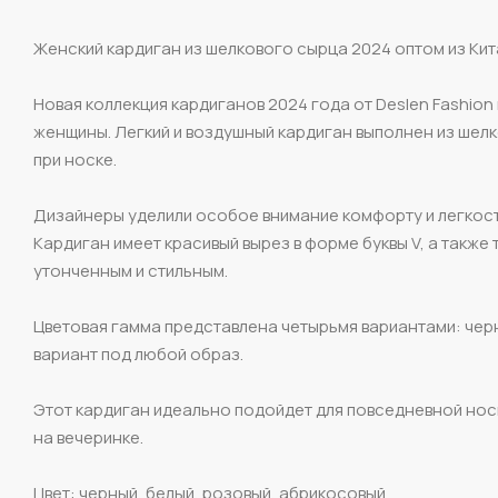
Женский кардиган из шелкового сырца 2024 оптом из Кит
Новая коллекция кардиганов 2024 года от Deslen Fashio
женщины. Легкий и воздушный кардиган выполнен из шел
при носке.
Дизайнеры уделили особое внимание комфорту и легкости
Кардиган имеет красивый вырез в форме буквы V, а также
утонченным и стильным.
Цветовая гамма представлена четырьмя вариантами: черн
вариант под любой образ.
Этот кардиган идеально подойдет для повседневной носк
на вечеринке.
Цвет: черный, белый, розовый, абрикосовый