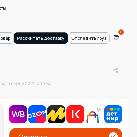
кты
0
товар
Рассчитать доставку
Отследить груз
ового сырца 2024 оптом